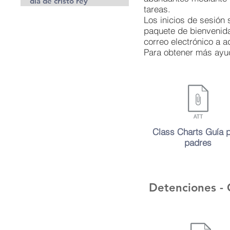
dia de cristo rey
tareas.
Los inicios de sesión
paquete de bienvenida.
correo electrónico a
a
Para obtener más ayud
Class Charts Guía 
padres
Detenciones - 