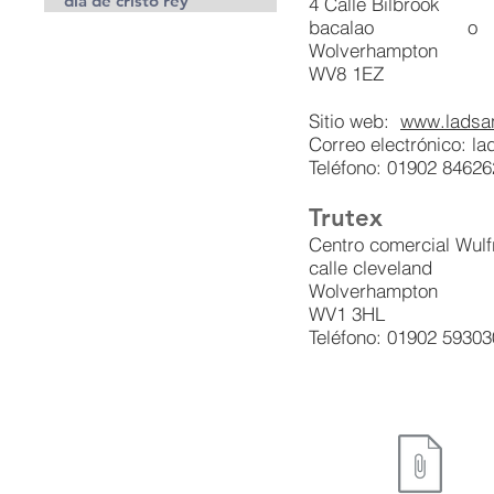
dia de cristo rey
4 Calle Bilbrook
bacalao
o
Wolverhampton
WV8 1EZ
Sitio web:
www.ladsan
Correo electrónico: l
Teléfono: 01902 84626
Trutex
Centro comercial Wulf
calle cleveland
Wolverhampton
WV1 3HL
Teléfono: 01902 59303