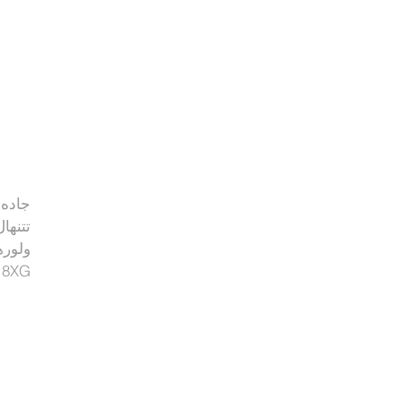
جاده
تتنهال
ولوره
 8XG