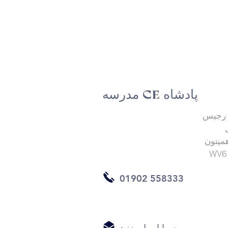
مدرسه CE پادشاه
 رجیس
مپتون
WV6
01902 558333
به ما ایمیل بزنید