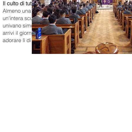
Il culto di tutta la scuola
Almeno una volta ogni semestre c'è un'opportunità per
un'intera scuola di culto.
Più recentemente, ciò ha coi
univano simultaneamente al culto online da tutta la sc
arrivi il giorno in cui sarà di nuovo sicuro per noi anda
adorare lì di persona.