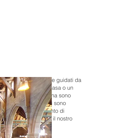
razione e la riflessione guidati da
'Ethos, il capo della casa o un
 domanda della settimana sono
ita insieme.
Gli alunni sono
onale durante un momento di
reparare e condurre il nostro