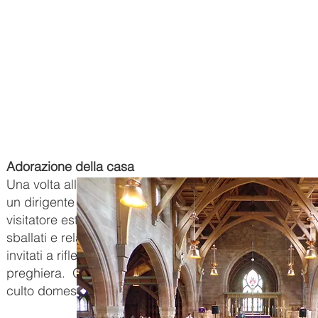
Adorazione della casa
Una volta alla settimana ogni casa si riunisce per l'ado
un dirigente anziano, il cappellano, il coordinatore dell
visitatore esterno.
Il nostro testo biblico e la grande
sballati e relativi agli eventi nel mondo o nella nostra v
invitati a riflettere e possono dare una risposta pers
preghiera.
Ogni gruppo forma si occuperà a turno di p
culto domestico una volta durante l'anno scolastico.