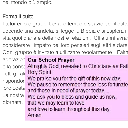
nel mondo più ampio.
Forma il culto
I tutor ei loro gruppi trovano tempo e spazio per il cul
accende una candela, si legge la Bibbia e si esplora il
vita quotidiana e delle nostre relazioni.
Gli alunni avran
considerare l'impatto dei loro pensieri sugli altri e dar
Ogni gruppo è invitato a utilizzare regolarmente il Fait
adorazione.
Il cambiamento dell'ambiente incoraggia
e la consapevolezza di essere alla presenza di Dio.
Tutti gli alunni sono invitati a prendere parte ai momen
rispondono accettando di sviluppare le capacità e le qu
loro coetanei come leader del culto.
La nostra preghiera scolastica viene utilizzata anche da 
giornata.