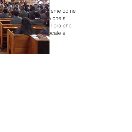
 noi di incontrarci insieme come
nvolto gruppi di forma che si
uola, ma non vediamo l'ora che
re alla nostra chiesa locale e