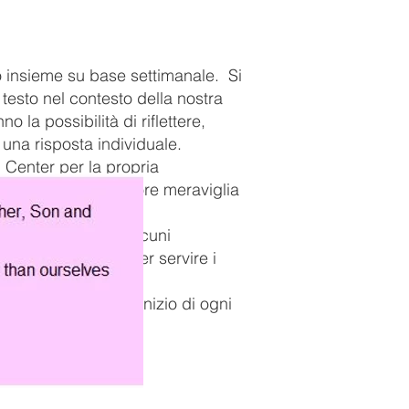
to insieme su base settimanale.
Si
 testo nel contesto della nostra
no la possibilità di riflettere,
e una risposta individuale.
h Center per la propria
 un senso di maggiore meraviglia
ti di adorazione e alcuni
alità necessarie per servire i
gruppi formali all'inizio di ogni