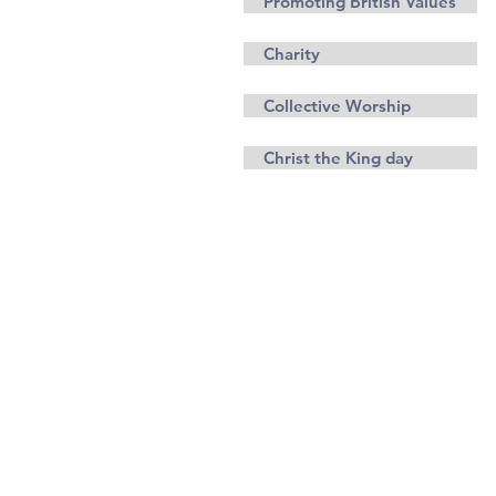
Promoting British Values
Charity
Collective Worship
Christ the King day