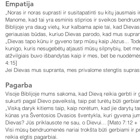
Empatija
„Noras ir noras suprasti ir susitapatinti su kitų jausmais i
Manome, kad tai yra esminis stiprios ir sveikos bendru
Biblijoje yra daug vietų, kur kalbama apie tai, kad Dieva
geriausias būdas, kuriuo Dievas parodo, kad mus suprant
„Dievas tapo kūnu ir gyveno tarp mūsų kaip Jėzus... Tod
kunigo, kuris nesugebėtų atjausti mūsų silpnybių, bet mes
atžvilgiais buvo išbandytas kaip ir mes, bet be nuodėm
4:15]
Jei Dievas mus supranta, mes privalome stengtis suprast
Pagarba
Visoje Biblijoje mums sakoma, kad Dievą reikia gerbti ir 
sukurti pagal Dievo paveikslą, taip pat turėtų būti gerb
„Viską daryk kitiems taip, kaip norėtum, kad jie darytų ta
kūnas yra Šventosios Dvasios šventykla, kuri gyvena jum
Dievas? Jūs priklausote ne sau, o Dievui... [Mato 7:12 + 
Visi mūsų bendruomenės nariai trokšta būti gerbiami ir pr
reikia elgtis pagarbiai.