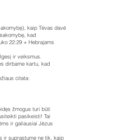
atsakomybę), kaip Tėvas davė
 atsakomybę, kad
[Luko 22:29 + Hebrajams
gesį ir veiksmus.
es dirbame kartu, kad
žiaus citata:
leidęs žmogus turi būti
iteikti pasikeisti! Tai
ėms ir galiausiai Jėzus
 ir suprastume ne tik, kaip