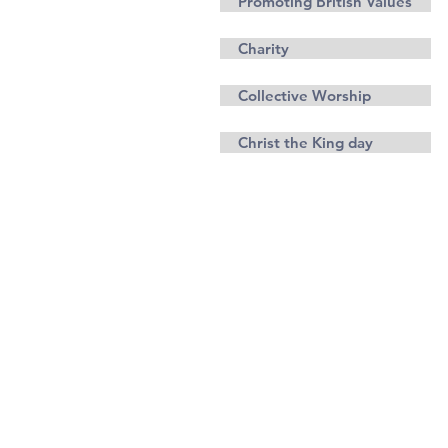
Promoting British Values
Charity
Collective Worship
Christ the King day