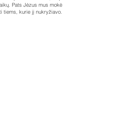
ų laikų. Pats Jėzus mus mokė
ti tiems, kurie jį nukryžiavo.