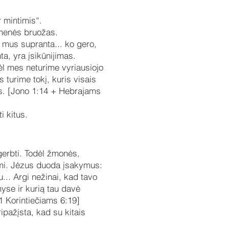
r mintimis“.
omenės bruožas.
s mus supranta... ko gero,
a, yra įsikūnijimas.
ėl mes neturime vyriausiojo
 turime tokį, kuris visais
ės. [Jono 1:14 + Hebrajams
i kitus.
gerbti. Todėl žmonės,
iami. Jėzus duoda įsakymus:
u... Argi nežinai, kad tavo
yse ir kurią tau davė
1 Korintiečiams 6:19]
ipažįsta, kad su kitais