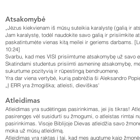
Atsakomybė
„Jėzus kiekvienam iš mūsų suteikia karalystę (galią ir 
Jam karalystę, todėl naudokite savo galią ir prisiimkite
paskatintumėte vienas kitą meilei ir geriems darbams. 
10:24]
Svarbu, kad mes VISI prisiimtume atsakomybę už savo el
Skatindami studentus prisiimti asmeninę atsakomybę, m
sukurtume pozityvią ir rūpestingą bendruomenę.
Yra dar viena vertybė, kurią pabrėžia ši Aleksandro Popie
„Į ERR yra žmogiška; atleisti, dieviškas'
Atleidimas
Atleidimas yra sudėtingas pasirinkimas, jei jis tikras! At
pasirengęs vėl susidurti su žmogumi, o atleistas rimtai nus
pasirinkimas. Visoje Biblijoje Dievas atleidžia savo žmon
moka už mūsų atleidimą.
Atleidimas yra raktas į tai, kad mes augtume kaip žmonės