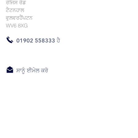
ਰੇਜਿਸ ਰੋਡ
ਟੈਟਨਹਾਲ
ਵੁਲਵਰਹੈਂਪਟਨ
WV6 8XG
01902 558333 ਹੈ
ਸਾਨੂੰ ਈਮੇਲ ਕਰੋ