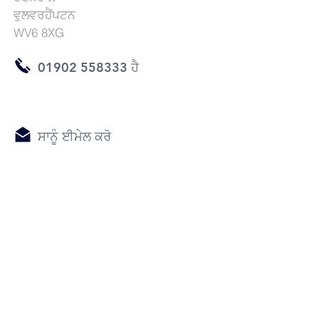
ਵੁਲਵਰਹੈਂਪਟਨ
WV6 8XG
01902 558333 ਹੈ
ਸਾਨੂੰ ਈਮੇਲ ਕਰੋ