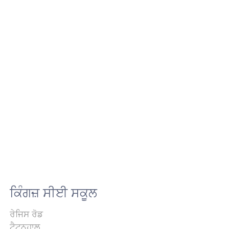
ਕਿੰਗਜ਼ ਸੀਈ ਸਕੂਲ
ਰੇਜਿਸ ਰੋਡ
ਟੈਟਨਹਾਲ