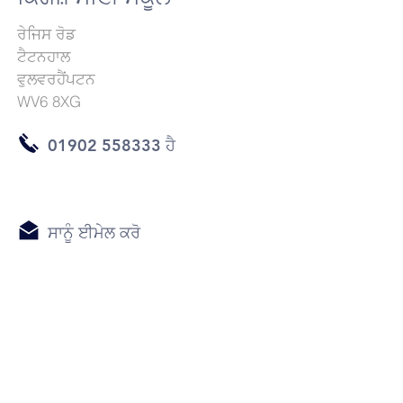
ਰੇਜਿਸ ਰੋਡ
ਟੈਟਨਹਾਲ
ਵੁਲਵਰਹੈਂਪਟਨ
WV6 8XG
01902 558333 ਹੈ
ਸਾਨੂੰ ਈਮੇਲ ਕਰੋ