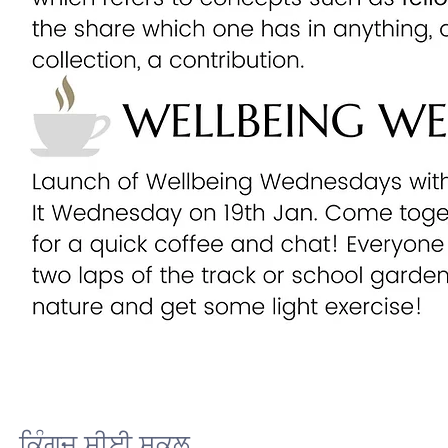
ਕਿੰਗਜ਼ ਸੀਈ ਸਕੂਲ