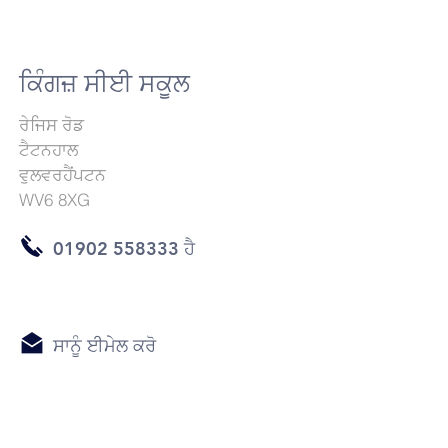
ਕਿੰਗਜ਼ ਸੀਈ ਸਕੂਲ
ਰੇਜਿਸ ਰੋਡ
ਟੈਟਨਹਾਲ
ਵੁਲਵਰਹੈਂਪਟਨ
WV6 8XG
01902 558333 ਹੈ
ਸਾਨੂੰ ਈਮੇਲ ਕਰੋ