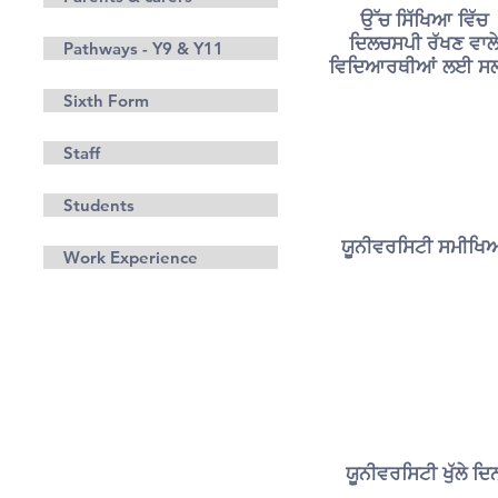
ਉੱਚ ਸਿੱਖਿਆ ਵਿੱਚ
ਦਿਲਚਸਪੀ ਰੱਖਣ ਵਾਲ
Pathways - Y9 & Y11
ਵਿਦਿਆਰਥੀਆਂ ਲਈ ਸਲ
Sixth Form
Staff
Students
ਯੂਨੀਵਰਸਿਟੀ ਸਮੀਖਿ
Work Experience
ਯੂਨੀਵਰਸਿਟੀ ਖੁੱਲੇ ਦਿ