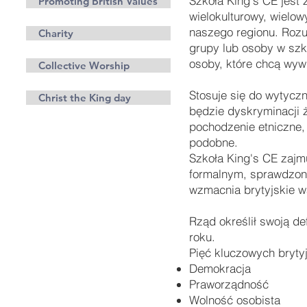
Szkoła King's CE jest
Promoting British Values
wielokulturowy, wielowy
naszego regionu. Rozu
Charity
grupy lub osoby w szko
osoby, które chcą wywi
Collective Worship
Stosuje się do wytycz
Christ the King day
będzie dyskryminacji 
pochodzenie etniczne, 
podobne.
Szkoła King's CE zajm
formalnym, sprawdzon
wzmacnia brytyjskie w
Rząd określił swoją de
roku.
Pięć kluczowych brytyj
Demokracja
Praworządność
Wolność osobista