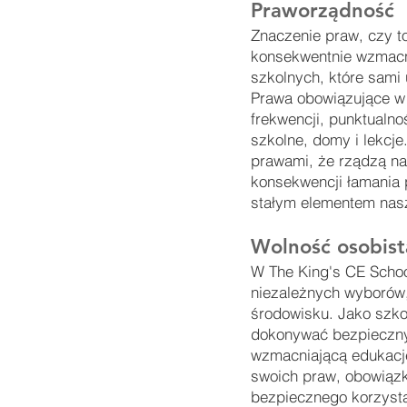
Praworządność
Znaczenie praw, czy to
konsekwentnie wzmacni
szkolnych, które sami 
Prawa obowiązujące w 
frekwencji, punktualn
szkolne, domy i lekcje
prawami, że rządzą nam
konsekwencji łamania p
stałym elementem nasz
Wolność osobist
W The King's CE Schoo
niezależnych wyborów,
środowisku. Jako szk
dokonywać bezpieczny
wzmacniającą edukację
swoich praw, obowiązk
bezpiecznego korzysta