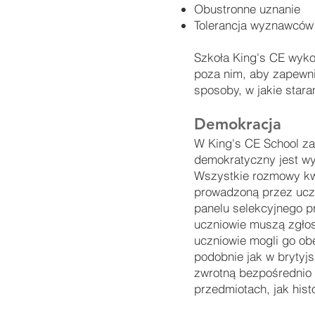
Obustronne uznanie
Tolerancja wyznawców
Szkoła King's CE wyko
poza nim, aby zapewnić
sposoby, w jakie stara
Demokracja
W King's CE School za
demokratyczny jest w
Wszystkie rozmowy kwa
prowadzoną przez uczn
panelu selekcyjnego 
uczniowie muszą zgłosi
uczniowie mogli go ob
podobnie jak w brytyj
zwrotną bezpośrednio 
przedmiotach, jak hist