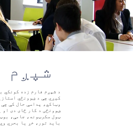
شپږم ف
د شپږم فارم زده کونکي ب
کیږي چې د ښوونځي استازی
وټاکي، پداسې حال کې چې 
ښوونځی د کار ځای دی او 
ټول سکرټونه، جامې، بوټ
باید تور، خړ یا بحري وي.