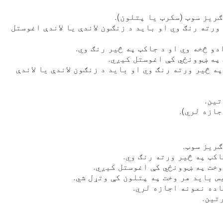
ریز سوټ (سکرټ یا پتلون).
ورته رنګ وي او باید د زنګون لاندې یا لاندې اغوستل
و څخه وي او د جاکټ په څیر رنګ وي.
 په ښوونځي کې اغوستل کیږي.
ه څیر ورته رنګ وي او باید د زنګون لاندې یا لاندې
تین.
ازه لري).
ګریز سوټ.
کټ په څیر ورته رنګ وي.
وخت په ښوونځي کې اغوستل کیږي.
 باید هر وخت په پتلون کې وتړل شي.
اده نمونه اجازه لري.