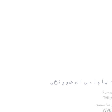
 پاچا سی ای ښوونځی
 سړک
Tette
هامپټن
WV6