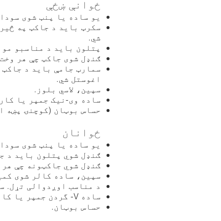
ځوانې ښځې
یو ساده یا پنټ شوی سوداګ
سکرټ باید د جاکټ په څیر 
شي.
پتلون باید د مناسبو مواد
ګنډل شوی جاکټ چې هر وخت
سمارټ جامې باید د جاکټ پ
اغوستل شي.
سپین، لاسي بلوز.
ساده وی-نیک جمپر یا کار
حساس بوټان (کوچنۍ پښه اج
ځوانان
یو ساده یا پنټ شوی سودا
ګنډل شوي پتلون باید د جا
ګنډل شوي جاکټونه چې هر 
سپین، ساده کالر شوی کمیس
د مناسب اوږدوالی تړل. س
ساده V- گردن جمپر یا کارتین.
حساس بوټان.