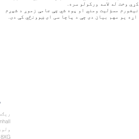
کړې وخت له لاسه ورکولو سره.
نیفورم مسؤلیت ومني او پوه شي چې جامې زموږ د شپږم
اړه یو مهم بیان دی چې د پاچا سی ای ښوونځي کې دی.
د
ریګس
nhall
ولور
 8XG