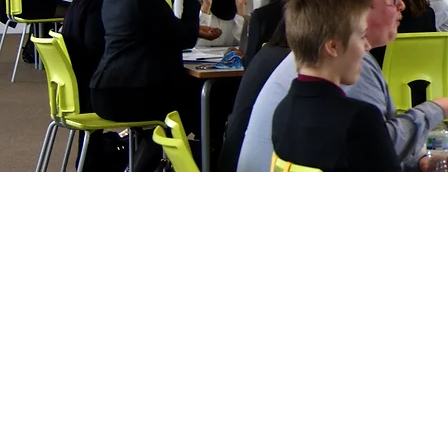
شپږمه بڼه