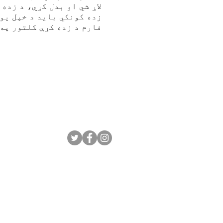
لاړ شي او بدل کړي، د زده 
زده کونکي باید د خپل یو
فارم د زده کړې کلتور په 