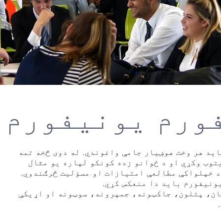
ورم یونیفورم
اید هر وخت هوښیار جامې واغوندي. له دوی څخه تمه
توب وکړي او د ځوانو زده کونکو لپاره یو مثال
د خپلواکې مطالعې امتیازات او مسؤلیت څرګندوي.
یونیفورم باید دا منعکس کړي.
ان، پتلون، جاکټونه، جمپرونه، سوټونه او اړیکې