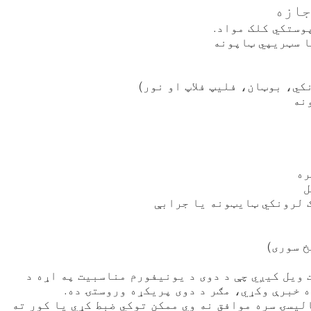
جازه
وستکي کلک مواد.
ا سټریپي ټاپونه
ي، بوټان، فلیپ فلاپ او نور)
نه
ره
ل
 لرونکي ټایټونه یا جرابې
خ سوری)
 ویل کیږي چې د دوی د یونیفورم مناسبیت په اړه د
 خبرې وکړي، مګر د دوی پریکړه وروستۍ ده.
لیسۍ سره موافق نه وي ممکن توکي ضبط کړي یا کور ته