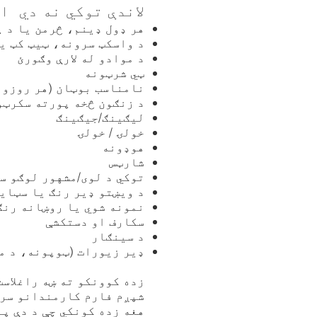
لاندې توکي نه دي
ا
هر ډول ډینم، څرمن یا د پ
د واسکټ سرونه، ټیټ کټ ی
د موادو له لارې وګورئ
ټي شرټونه
نامناسب بوټان (هر روزونک
د زنګون څخه پورته سکرټو
لیګینګ/جیګینګ
خولۍ / خولۍ
هوډونه
شارټس
توکي د لوی/مشهور لوګو س
د ویښتو ډیر رنګ یا سټای
نمونه شوي یا روښانه رنګ
سکارف او دستکشې
د سینګار
ډیر زیورات (ټوپونه، د م
زده کوونکو ته ښه راغلاست
شپږم فارم کارمندانو سره
هغه زده کونکي چې د دې پا