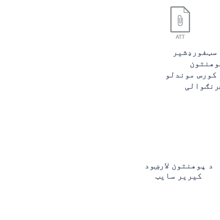
 سټفورډشیر
وهنتون
 کورس موندلو
رنګوالی
د پوهنتون لارښود
کیریر سایټ