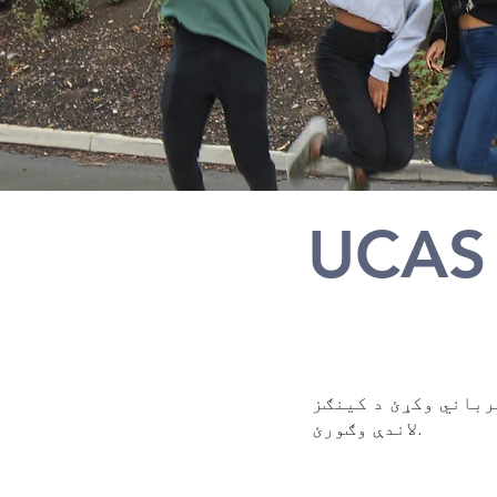
UCAS
شپږمه بڼه
 وکړئ د کینګز CE ښوونځي کې د UCAS پروسې پورې اړوند اسنادو لپاره
لاندې وګورئ.