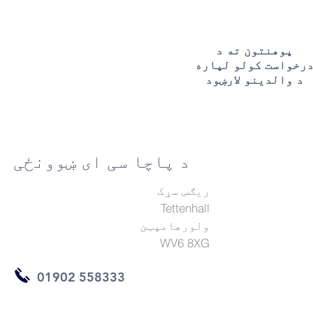
پوهنتون ته د
رخواست کولو لپاره
د والدینو لارښود
د پاچا سی ای ښوونځی
ریګس سړک
Tettenhall
ولورهامپټن
WV6 8XG
01902 558333