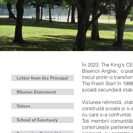
În 2023, The King's CE 
Etosul
Bisericii Angliei;
o pia
trecut printr-o transfo
Letter from the Principal
The Fresh Start în 1998,
școală secundară stabil
Mission Statement
Viziunea reînnoită, stab
Values
construită școala și s-
cu care s-a confruntat
School of Sanctuary
Toți membrii comunității
construiește parteneria