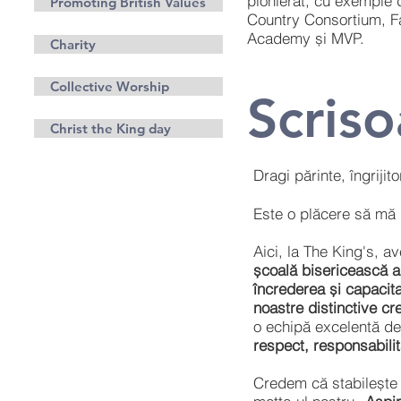
pionierat, cu exemple 
Promoting British Values
Country Consortium, Fa
Academy și MVP.
Charity
Collective Worship
Scriso
Christ the King day
Dragi părinte, îngrijitor
Este o plăcere să mă p
Aici, la The King's, a
școală bisericească a
încrederea și capacitat
noastre distinctive cre
o echipă excelentă de
respect, responsabilita
Credem că stabilește 