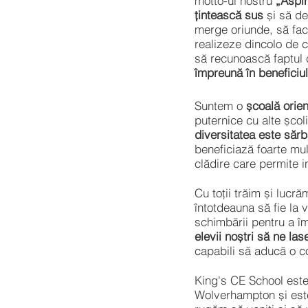
motto-ul nostru
„Aspir
țintească sus
și să de
merge oriunde, să fac
realizeze dincolo de c
să recunoască faptul
împreună în beneficiul 
Suntem o
școală orien
puternice cu alte școl
diversitatea este sărb
beneficiază foarte mu
clădire care permite i
Cu toții trăim și lucr
întotdeauna să fie la v
schimbării pentru a îm
elevii noștri să ne la
capabili să aducă o co
King's CE School este
Wolverhampton și es