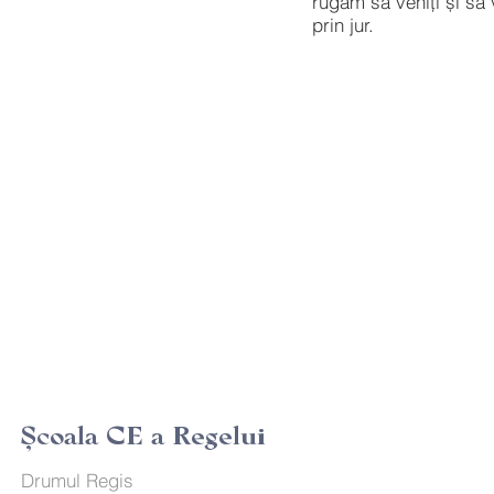
rugăm să veniți și să 
prin jur.
Şcoala CE a Regelui
Drumul Regis