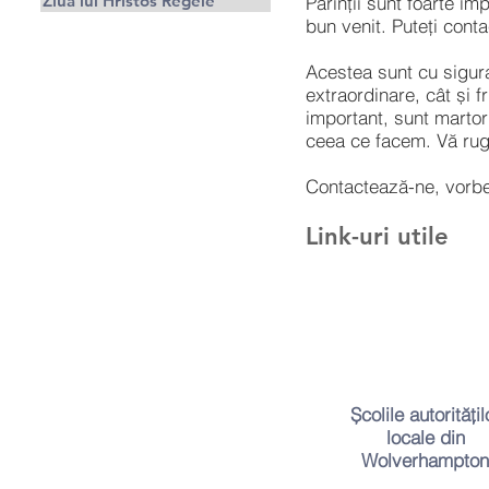
Ziua lui Hristos Regele
Părinții sunt foarte i
bun venit. Puteți cont
Acestea sunt cu siguran
extraordinare, cât și f
important, sunt martor
ceea ce facem. Vă rugă
Contactează-ne, vorbe
Link-uri utile
Școlile autoritățil
locale din
Wolverhampton