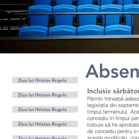
Absen
Părinţi
Ziua lui Hristos Regele
Inclusiv sărbăto
Ziua lui Hristos Regele
Părinții întreabă ades
legislația din septemb
Ziua lui Hristos Regele
timpul termenului. Ace
concediu în timpul pe
Ziua lui Hristos Regele
trebuie să fie aprobat
de concediu pentru o 
aceste modificări, con
Ziua lui Hristos Regele