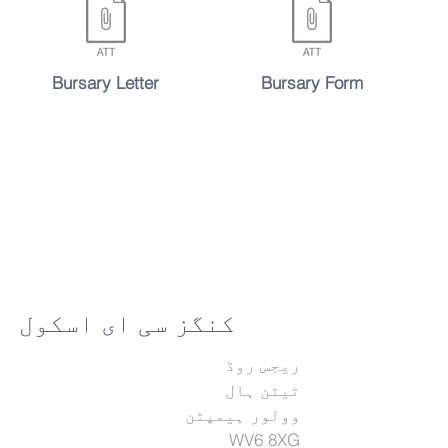
Bursary Letter
Bursary Form
کنگز سی ای اسکول
ریجس روڈ
ٹیٹن ہال
وولور ہیمپٹن
WV6 8XG