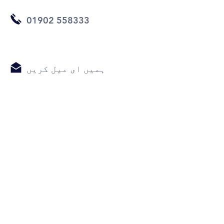
01902 558333
ہمیں ای میل کریں