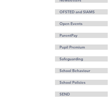
Newsletters
OFSTED and SIAMS
Open Events
ParentPay
Pupil Premium
Safeguarding
School Behaviour
School Policies
SEND