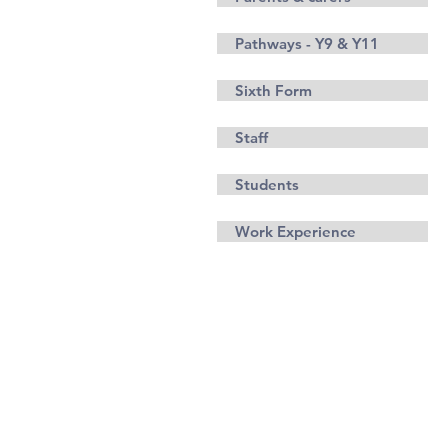
Pathways - Y9 & Y11
Sixth Form
Staff
Students
Work Experience