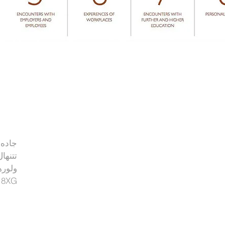
جاده
تتنهال
ولوره
 8XG