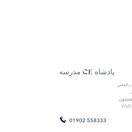
مدرسه CE پادشاه
 رجیس
مپتون
WV6
01902 558333