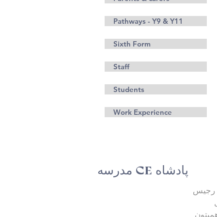
Pathways - Y9 & Y11
Sixth Form
Staff
Students
Work Experience
مدرسه CE پادشاه
 رجیس
مپتون