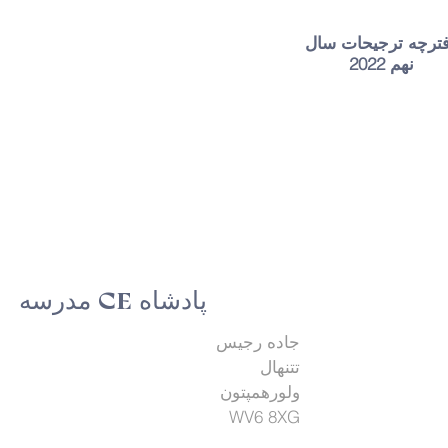
ترچه ترجیحات سال
نهم 2022
مدرسه CE پادشاه
جاده رجیس
تتنهال
ولورهمپتون
WV6 8XG