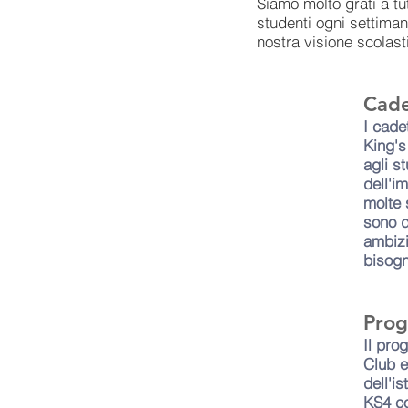
Siamo molto grati a tut
studenti ogni settiman
nostra visione scolast
Cade
I cade
King's
agli s
dell'i
molte 
sono d
ambizi
bisogn
Prog
Il pro
Club e
dell'i
KS4 co