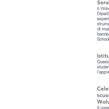
Serv
Il Wol
Dipart
espert
strume
di mus
bande 
School
Istit
Questa
studen
l'appr
Cele
scuo
Wol
Il con