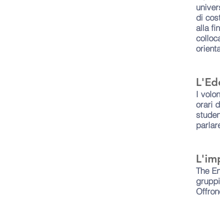
univer
di cos
alla f
colloc
orient
L'Ed
I volo
orari 
studen
parlar
L'im
The En
gruppi
Offron