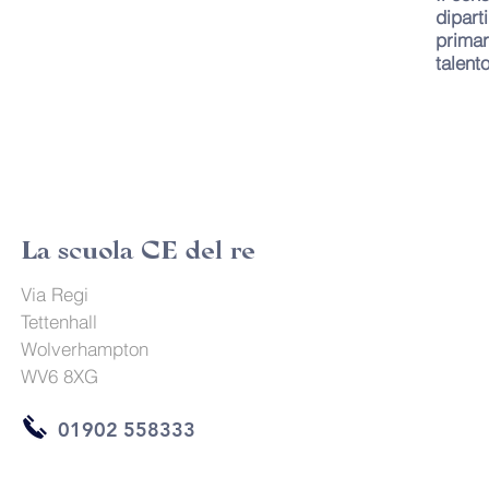
dipart
primar
talent
La scuola CE del re
Via Regi
Tettenhall
Wolverhampton
WV6 8XG
01902 558333