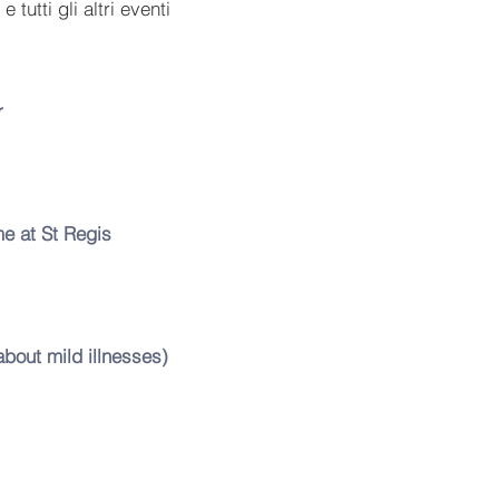
 tutti gli altri eventi
r
0
 at St Regis
out mild illnesses)