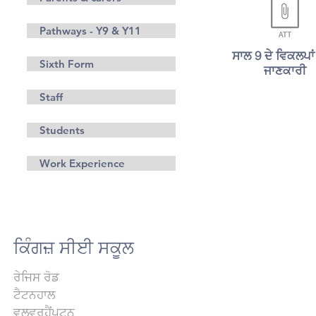
Pathways - Y9 & Y11
ਸਾਲ 9 ਦੇ ਵਿਕਲਪਾਂ
Sixth Form
ਜਾਣਕਾਰੀ
Staff
Students
Work Experience
ਕਿੰਗਜ਼ ਸੀਈ ਸਕੂਲ
ਰੇਜਿਸ ਰੋਡ
ਟੈਟਨਹਾਲ
ਵੁਲਵਰਹੈਂਪਟਨ