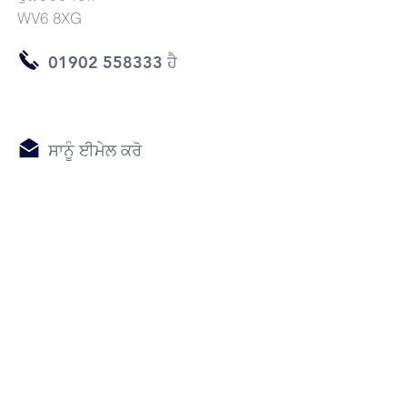
WV6 8XG
01902 558333 ਹੈ
ਸਾਨੂੰ ਈਮੇਲ ਕਰੋ