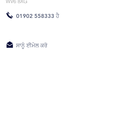
WV6 8XG
01902 558333 ਹੈ
ਸਾਨੂੰ ਈਮੇਲ ਕਰੋ