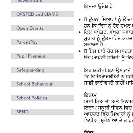
Newsletters
ਇਸਦਾ ਉਦੇਸ਼ ਹੈ:
OFSTED and SIAMS
 ਉਹਨਾਂ ਮਿਆਰਾਂ ਨੂੰ ਉੱ
ਹਨ ਕਿ ਕਿਸ ਨੂੰ ਹੋਰ ਦਖਲ 
Open Events
ਇੱਕ ਸਪੱਸ਼ਟ, ਵੱਖਰਾ ਜਵਾ
ਸੁਧਾਰ ਨੂੰ ਉਤਸ਼ਾਹਿਤ ਕਰਦਾ 
ParentPay
ਬਦਲਦਾ ਹੈ।
 ਇਸ ਬਾਰੇ ਹੋਰ ਸਪਸ਼ਟਤਾ 
Pupil Premium
ਉਹ ਆਪਣੀ ਸਥਿਤੀ ਨੂੰ ਕਿਵੇ
Safeguarding
ਇਹ ਯਕੀਨੀ ਬਣਾਉਣ ਲਈ ਸਟਾ
ਕਿ ਵਿਦਿਆਰਥੀਆਂ ਨੂੰ ਸਹ
ਸਾਡੀ ਭਾਈਵਾਲੀ ਰਾਹੀਂ ਮਾ
School Behaviour
ਇਨਾਮ
School Policies
ਅਸੀਂ ਮਿਆਰੀ ਅਤੇ ਇਨਾਮ ਦ
ਇਨਾਮ ਸਕੂਲੀ ਜੀਵਨ ਵਿੱਚ 
SEND
ਆਚਰਣ ਵਿੱਚ ਮਿਆਰਾਂ ਨੂੰ ਸ
ਲਿਖੀਆਂ ਸ਼੍ਰੇਣੀਆਂ ਦੇ ਤਹ
ਇੱਛਾ