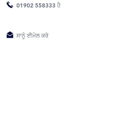
01902 558333 ਹੈ
ਸਾਨੂੰ ਈਮੇਲ ਕਰੋ