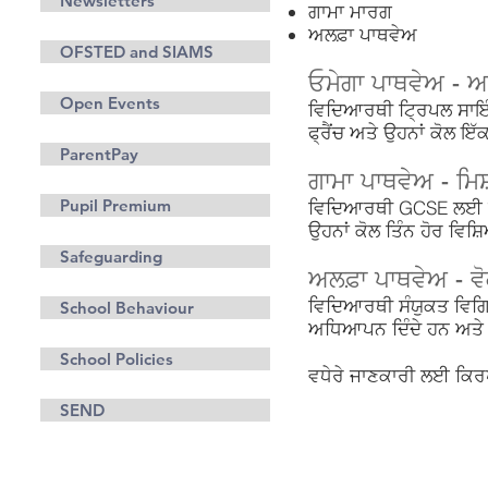
Newsletters
ਗਾਮਾ ਮਾਰਗ
ਅਲਫ਼ਾ ਪਾਥਵੇਅ
OFSTED and SIAMS
ਓਮੇਗਾ ਪਾਥਵੇਅ - 
Open Events
ਵਿਦਿਆਰਥੀ ਟ੍ਰਿਪਲ ਸਾਇੰ
ਫ੍ਰੈਂਚ ਅਤੇ ਉਹਨਾਂ ਕੋਲ ਇੱਕ 
ParentPay
ਗਾਮਾ ਪਾਥਵੇਅ - ਮਿ
Pupil Premium
ਵਿਦਿਆਰਥੀ GCSE ਲਈ ਸੰਯੁ
ਉਹਨਾਂ ਕੋਲ ਤਿੰਨ ਹੋਰ ਵਿਸ਼ਿ
Safeguarding
ਅਲਫ਼ਾ ਪਾਥਵੇਅ - ਵ
ਵਿਦਿਆਰਥੀ ਸੰਯੁਕਤ ਵਿਗਿ
School Behaviour
ਅਧਿਆਪਨ ਦਿੰਦੇ ਹਨ ਅਤੇ
School Policies
ਵਧੇਰੇ ਜਾਣਕਾਰੀ ਲਈ ਕਿਰਪ
SEND