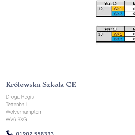
Królewska Szkoła CE
Droga Regis
Tettenhall
Wolverhampton
WV6 8XG
01902 558333