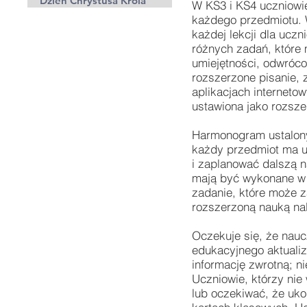
Dzień Chrystusa Króla
W KS3 i KS4 uczniowi
każdego przedmiotu. 
każdej lekcji dla ucz
różnych zadań, które
umiejętności, odwróco
rozszerzone pisanie, 
aplikacjach interneto
ustawiona jako rozsz
Harmonogram ustalony 
każdy przedmiot ma u
i zaplanować dalszą 
mają być wykonane w
zadanie, które może z
rozszerzoną nauką na
Oczekuje się, że nauc
edukacyjnego aktualiz
informację zwrotną; 
Uczniowie, którzy ni
lub oczekiwać, że uk