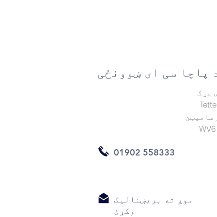
 پاچا سی ای ښوونځی
 سړک
Tette
هامپټن
WV6
01902 558333
موږ ته بریښنالیک
وکړئ