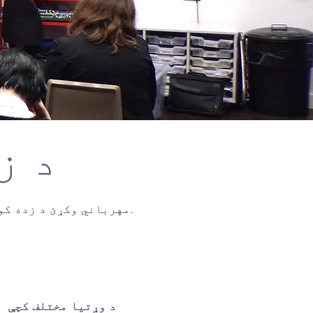
د ز
مهرباني وکړئ د زده کونکي مالي په اړه د نورو معلوماتو لپاره لاندې وګورئ.
د وړتیا مختلف کچې