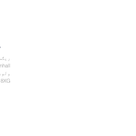
د
ریګس
nhall
ولور
 8XG