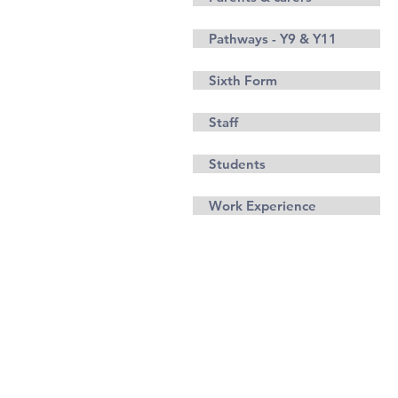
Pathways - Y9 & Y11
Sixth Form
Staff
Students
Work Experience