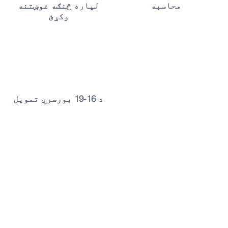
محاسبه
لپاره څنګه غوښتنه
وکړئ
د 16-19 بورسري تمویل