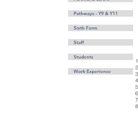
Pathways - Y9 & Y11
Sixth Form
Staff
Students
Work Experience