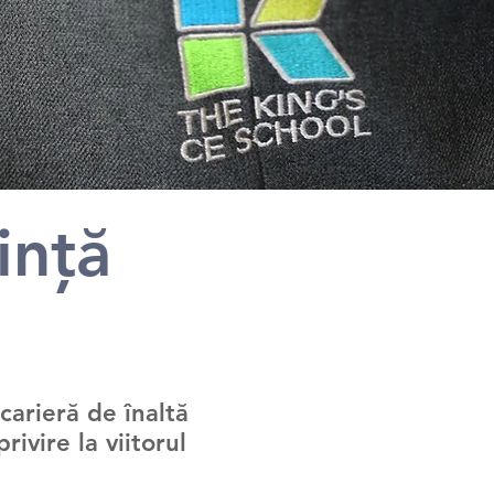
ință
carieră de înaltă
rivire la viitorul