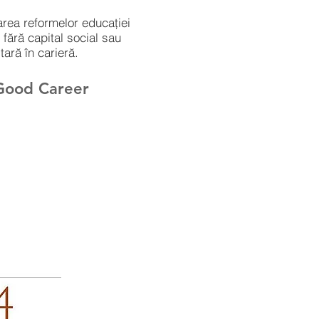
area reformelor educației
i fără capital social sau
tară în carieră.
 Good Career