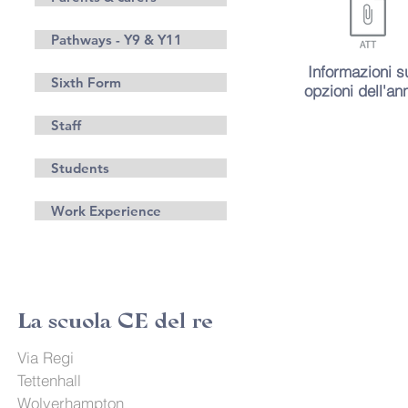
Pathways - Y9 & Y11
Informazioni su
Sixth Form
opzioni dell'an
Staff
Students
Work Experience
La scuola CE del re
Via Regi
Tettenhall
Wolverhampton